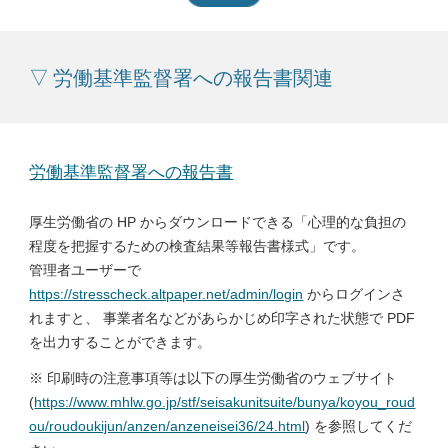
▽ 労働基準監督署への報告書関連
労働基準監督署への報告書
厚生労働省の HP からダウンロードできる「心理的な負担の
程度を把握するための検査結果等報告書様式」です。
管理者ユーザーで
https://stresscheck.altpaper.net/admin/login
からログインさ
れますと、 事業者名などがあらかじめ印字された状態で PDF
を出力することができます。
※ 印刷時の注意事項等は以下の厚生労働省のウェブサイト
(
https://www.mhlw.go.jp/stf/seisakunitsuite/bunya/koyou_roud
ou/roudoukijun/anzen/anzeneisei36/24.html
) を参照してくだ