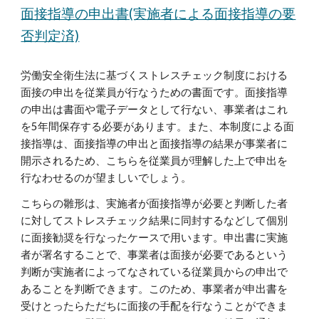
面接指導の申出書(実施者による面接指導の要
否判定済)
労働安全衛生法に基づくストレスチェック制度における
面接の申出を従業員が行なうための書面です。面接指導
の申出は書面や電子データとして行ない、事業者はこれ
を5年間保存する必要があります。また、本制度による面
接指導は、面接指導の申出と面接指導の結果が事業者に
開示されるため、こちらを従業員が理解した上で申出を
行なわせるのが望ましいでしょう。
こちらの雛形は、実施者が面接指導が必要と判断した者
に対してストレスチェック結果に同封するなどして個別
に面接勧奨を行なったケースで用います。申出書に実施
者が署名することで、事業者は面接が必要であるという
判断が実施者によってなされている従業員からの申出で
あることを判断できます。このため、事業者が申出書を
受けとったらただちに面接の手配を行なうことができま